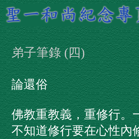
弟子筆錄 (四)
論還俗
佛教重教義，重修行。一
不知道修行要在心性內